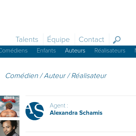
Talents
Équipe
Contact
Comédiens
Enfants
Auteurs
Réalisateurs
Comédien / Auteur / Réalisateur
Agent :
Alexandra Schamis