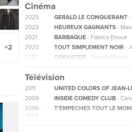
Cinéma
2025
GERALD LE CONQUERANT
-
2023
HEUREUX GAGNANTS
- Max
2021
BARBAQUE
- Fabrice Eboué
+2
2020
TOUT SIMPLEMENT NOIR
- J
2017
COEXISTER
- Fabrice Eboué
Télévision
2011
UNITED COLORS OF JEAN-
2009
INSIDE COMEDY CLUB
- Can
2006-
T'EMPECHES TOUT LE MON
2008