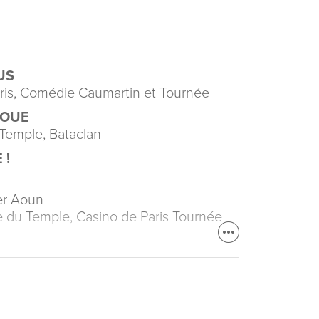
US
aris, Comédie Caumartin et Tournée
BOUE
 Temple, Bataclan
 !
er Aoun
e du Temple, Casino de Paris Tournée