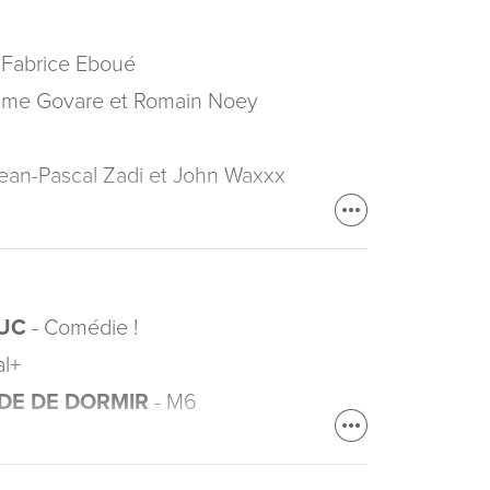
 Fabrice Eboué
ime Govare et Romain Noey
ean-Pascal Zadi et John Waxxx
LUC
- Comédie !
al+
DE DE DORMIR
- M6