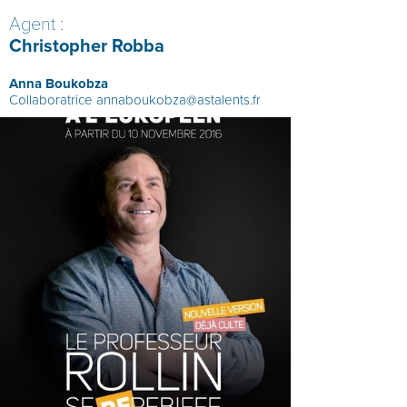
Agent :
Christopher Robba
Anna Boukobza
Collaboratrice
annaboukobza@astalents.fr