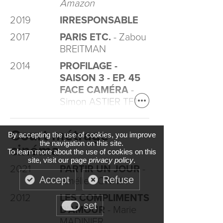
Amazon
2019
IRRESPONSABLE
2017
PARIS ETC.
- Zabou
BREITMAN
2014
PROFILAGE -
SAISON 3 - EP. 45
FACE CAMÉRA
-
Simon ASTIER TF1
Court métrage
By accepting the use of cookies, you improve
the navigation on this site.
cinéma
To learn more about the use of cookies on this
site, visit our page
privacy policy
.
2021
PARTIR UN JOUR
-
Accept
Refuse
Amélie BONNIN
2012
LES COMPLIMENTS
set
D'AMOUR
- Marie
MADINIER