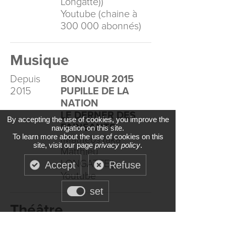
Longatte))
Youtube (chaine à
300 000 abonnés)
Musique
Depuis
BONJOUR 2015
2015
PUPILLE DE LA
NATION
LE DERNER DES
By accepting the use of cookies, you improve the
FAINÉANTS
navigation on this site.
To learn more about the use of cookies on this
(Matheos (aka
site, visit our page
privacy policy
.
Matthieu
LONGATTE))
Accept
Refuse
Youtube
set
Théâtre