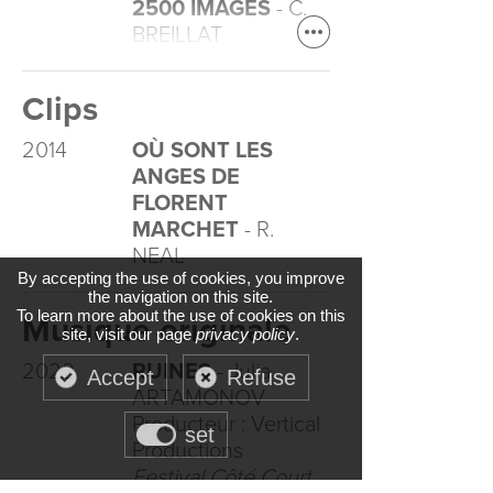
2500 IMAGES
- C.
BREILLAT
Clips
2014
OÙ SONT LES
ANGES DE
FLORENT
MARCHET
- R.
NEAL
By accepting the use of cookies, you improve
the navigation on this site.
To learn more about the use of cookies on this
Musique originale
site, visit our page
privacy policy
.
2022
RUINES
- Julia
Accept
Refuse
ARTAMONOV
Producteur : Vertical
set
Productions
Festival Côté Court