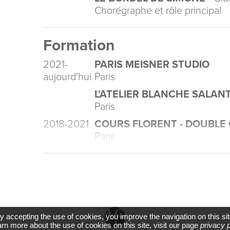
Chorégraphe et rôle principal
Formation
2021-
PARIS MEISNER STUDIO
aujourd'hui
Paris
L'ATELIER BLANCHE SALAN
Paris
2018-2021
COURS FLORENT - DOUBLE
Paris
y accepting the use of cookies, you improve the navigation on this sit
arn more about the use of cookies on this site, visit our page
privacy p