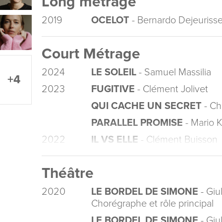
Long métrage
2019
OCELOT
- Bernardo Dejeuriss
Court Métrage
2024
LE SOLEIL
- Samuel Massilia
+4
2023
FUGITIVE
- Clément Jolivet
QUI CACHE UN SECRET
- Ch
PARALLEL PROMISE
- Mario 
2022
IL VS ELLE
- Clément Buisson
Théâtre
2020
LE BORDEL DE SIMONE
- Giu
Chorégraphe et rôle principal
LE BORDEL DE SIMONE
- Giu