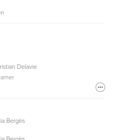
en
ristian Delavie
Karner
lia Bergès
lia Bergès