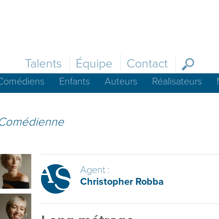
Talents
Équipe
Contact
Comédiens
Enfants
Auteurs
Réalisateurs
Comédienne
Agent :
Christopher Robba