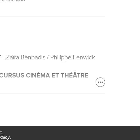
T
- Zaïra Benbadis / Philippe Fenwick
 CURSUS CINÉMA ET THÉÂTRE
e.
olicy
.