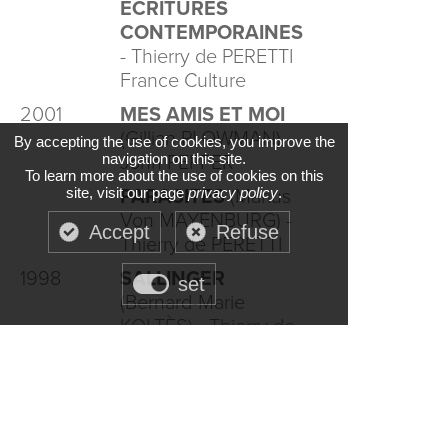
ÉCRITURES
CONTEMPORAINES
- Thierry de PERETTI
France Culture
2001
MES AMIS ET MOI
(Gillian PLOWMAN) -
By accepting the use of cookies, you improve the
navigation on this site.
John PEPPER
To learn more about the use of cookies on this
site, visit our page
privacy policy
.
PARASITES
(Marius
Von MAYENBURG) -
Accept
Refuse
Thierry de PERETTI
1998
SALLINGER
set
(Bernard-Marie
KOLTÈS) - Thierry de
PERETTI
Réalisatrice (Long-