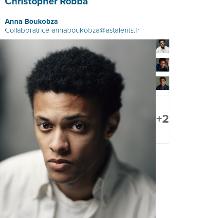
Christopher Robba
Anna Boukobza
Collaboratrice
annaboukobza@astalents.fr
+2