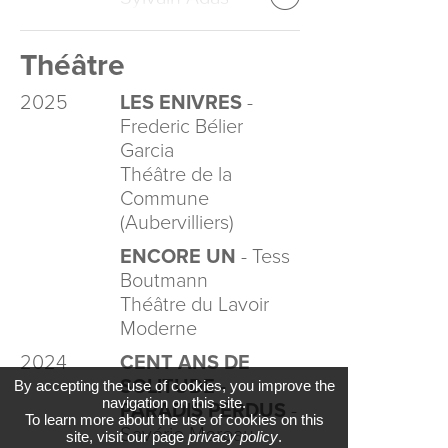
Théâtre
2025
LES ENIVRES
-
Frederic Bélier
Garcia
Théâtre de la
Commune
(Aubervilliers)
ENCORE UN
- Tess
Boutmann
Théâtre du Lavoir
Moderne
2024
CENT ANS DE
SOLITUDE -
By accepting the use of cookies, you improve the
navigation on this site.
PARADIS PERDUS
-
To learn more about the use of cookies on this
Savério Moreau
site, visit our page
privacy policy
.