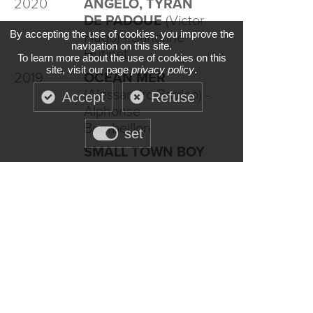
2020
ANGELO, TYRAN
DE PADOUE
(Victor
By accepting the use of cookies, you improve the
Hugo) - Sandrine
navigation on this site.
Hutinet
To learn more about the use of cookies on this
site, visit our page
privacy policy
.
2019
OCÉAN MER
(Alessandro Barrico) -
Accept
Refuse
Alphonse
Bourbeillon
set
SMALL TOWN BOY
(Falk Richter) -
Sandrine Hutinet
LA FURIE DES
NANTIS
(Edward
Bond) - Isabelle
Renaud
Réalisateur (Court