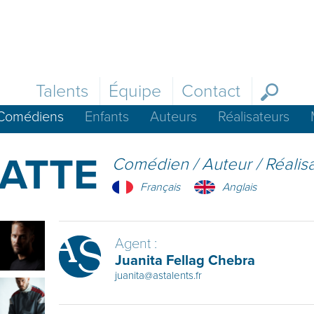
Talents
Équipe
Contact
Comédiens
Enfants
Auteurs
Réalisateurs
GATTE
Comédien / Auteur / Réalis
Français
Anglais
Agent :
Juanita Fellag Chebra
juanita@astalents.fr