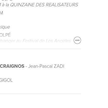
21 à la QUINZAINE DES REALISATEURS
AM
xique
VOLPÉ
étranger au Festival de Los Angeles
 CRAIGNOS
- Jean-Pascal ZADI
'GIGOL