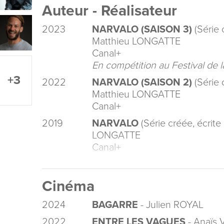
Auteur - Réalisateur
2023
NARVALO (SAISON 3)
(Série 
Matthieu LONGATTE
Canal+
En compétition au Festival de l
+3
2022
NARVALO (SAISON 2)
(Série 
Matthieu LONGATTE
Canal+
2019
NARVALO
(Série créée, écrit
LONGATTE
Canal+
Cinéma
2024
BAGARRE
- Julien ROYAL
2022
ENTRE LES VAGUES
- Anaïs