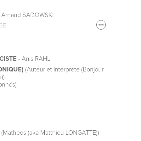
 Arnaud SADOWSKI
GE
ACISTE
- Anis RAHLI
ONIQUE)
(Auteur et Interprète (Bonjour
))
onnés)
(Matheos (aka Matthieu LONGATTE))