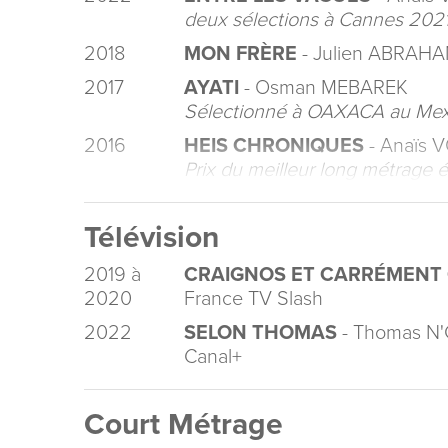
deux sélections à Cannes 20
2018
MON FRÈRE
- Julien ABRAH
2017
AYATI
- Osman MEBAREK
Sélectionné à OAXACA au Me
2016
HEIS CHRONIQUES
- Anaïs 
Prix du meilleur long métrage 
Télévision
2019 à
CRAIGNOS ET CARRÉMENT
2020
France TV Slash
2022
SELON THOMAS
- Thomas N
Canal+
Court Métrage