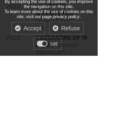
By accepting the use of cookies, you improve
2023
LE MONDE
the navigation on this site.
To learn more about the use of cookies on this
N'EXISTE PAS
-
site, visit our page
privacy policy
.
Erwan LE DUC
Arte
Accept
Refuse
2020
CASSANDRE EP 19
set
& É 20
- Marwen
ABDALLAH
2019
THE EDDY
- Damien
CHAZELLE
Formation
2022-
CONSERVATOIRE
2023
D'ART
DRAMATIQUE DU
19ÈME PARIS
Intervenant Eric Frey