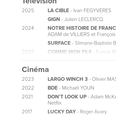
Télévision
2025
LA CIBLE
- Ivan FEGYVERES
GIGN
- Julien LECLERCQ
2024
NOTRE HISTOIRE DE FRAN
ADAM de VILLIERS et Françoi
SURFACE
- Slimane-Baptist
2022
COMME MON FILS
- Franck 
Cinéma
2023
LARGO WINCH 3
- Olivier M
2022
BDE
- Michaël YOUN
2021
DON'T LOOK UP
- Adam McK
Netflix
2017
LUCKY DAY
- Roger Avary