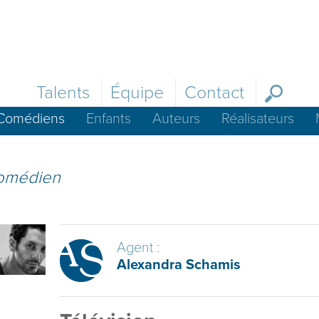
Talents
Équipe
Contact
Comédiens
Enfants
Auteurs
Réalisateurs
omédien
Agent :
Alexandra Schamis