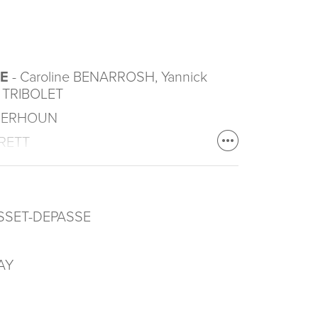
CE
- Caroline BENARROSH, Yannick
s TRIBOLET
e BERHOUN
BRETT
ASSET-DEPASSE
AY