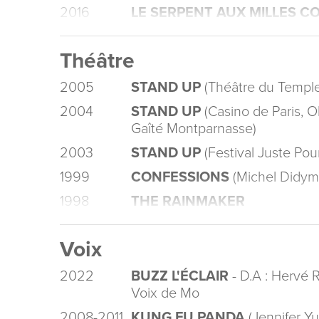
2016
LE SERPENT AUX MILLES 
Théâtre
2005
STAND UP
(Théâtre du Temple
2004
STAND UP
(Casino de Paris, O
Gaîté Montparnasse)
2003
STAND UP
(Festival Juste Pour
1999
CONFESSIONS
(Michel Didym
1998
THE RAINMAKER
Voix
2022
BUZZ L'ÉCLAIR
- D.A : Hervé 
Voix de Mo
2008-2011
KUNG FU PANDA
(Jennifer Yu