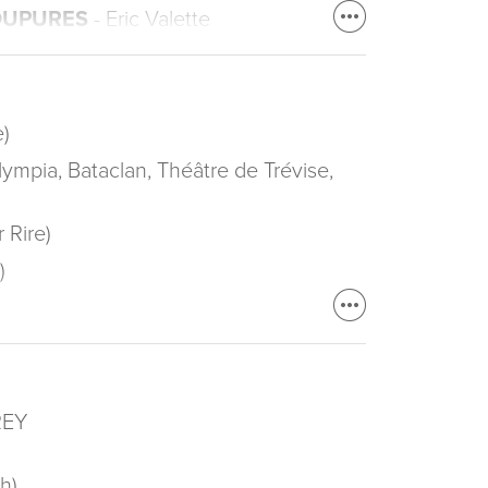
COUPURES
- Eric Valette
)
lympia, Bataclan, Théâtre de Trévise,
 Rire)
)
REY
h)