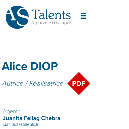
Alice DIOP
Autrice / Réalisatrice
Agent :
Juanita Fellag Chebra
juanita@astalents.fr