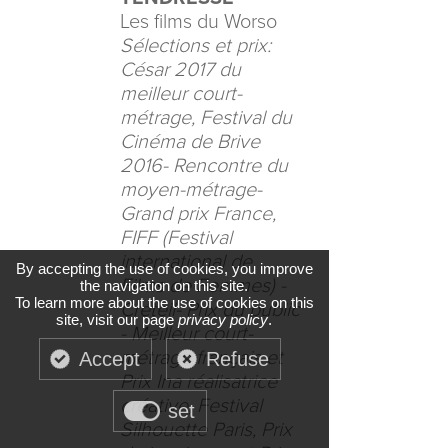
Les films du Worso
Sélections et prix:
César 2017 du
meilleur court-
métrage, Festival du
Cinéma de Brive
2016- Rencontre du
moyen-métrage-
Grand prix France,
FIFF (Festival
international de
By accepting the use of cookies, you improve
Films de Femmes) -
the navigation on this site.
To learn more about the use of cookies on this
Créteil- Prix du public
site, visit our page
privacy policy
.
- Meilleur court-
métrage français et
Accept
Refuse
Prix Ina réalisatrice
créative, Festival
set
Silhouette Paris, Prix