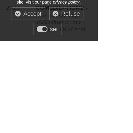
site, visit our page
privacy policy
.
2023
COMÉDIE@HOME
-
Accept
Refuse
Créateur concept
JAAD Productions -
set
diffusé sur MyCanal
Auteur (Théâtre)
2017
DEBJAM
Jamel Comedy Club
2016
PANAME COMEDY
CLUB
Paname Art Café
2015
LABOS DU RIRE
Paname Art Café