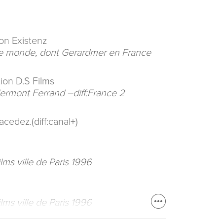
ion Existenz
s le monde, dont Gerardmer en France
ion D.S Films
lermont Ferrand –diff:France 2
cedez.(diff:canal+)
ilms ville de Paris 1996
ilms ville de Paris 1996