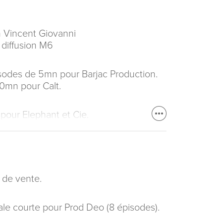
on Vincent Giovanni
 diffusion M6
isodes de 5mn pour Barjac Production.
0mn pour Calt.
pour Elephant et Cie.
e de vente.
irale courte pour Prod Deo (8 épisodes).