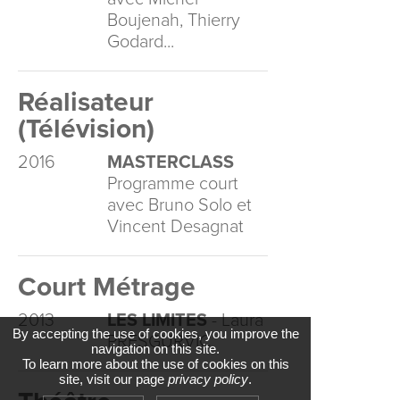
Boujenah, Thierry
Godard...
Réalisateur
(Télévision)
2016
MASTERCLASS
Programme court
avec Bruno Solo et
Vincent Desagnat
Court Métrage
2013
LES LIMITES
- Laura
By accepting the use of cookies, you improve the
PRESGURVIC
navigation on this site.
To learn more about the use of cookies on this
site, visit our page
privacy policy
.