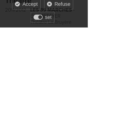
Théâtre
Accept
Refuse
2011/2012
LES 39 MARCHES
-
Eric METAYER
set
Théâtre La Bruyère
2009
LE FACTEUR
SONNE TOUJOURS
DEUX FOIS
- Daniel
COLAS
Théâtre des Maturins
2008
LES DEMOISELLES
D'AVIGNON
- Jean-
Pierre DRAVEL et
Olivier MACE
Théâtre Rive Gauche
Comédie musicale