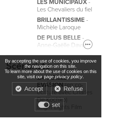
LES MUNICIPAUX
-
Les Chevaliers du fiel
BRILLANTISSIME
-
Michèle Laroque
DE PLUS BELLE
-
Anne-Gaëlle Daval
By accepting the use of cookies, you improve
Scénariste
the navigation on this site.
To learn more about the use of cookies on this
site, visit our page
LA VIEILLE
privacy policy
.
EVASION
(en co-
Accept
Refuse
écriture avec Charles
De Kochko)
set
Bright Lights Film
Premier Assistant
Mise en Scène